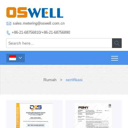

sales.metering@oswell.com.cn
+86-21-68756810/+86-21-68756890



Rumah
>
sertifikasi