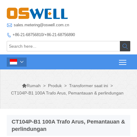

sales.metering@oswell.com.cn
+86-21-68756810/+86-21-68756890




>
Produk
>
Transformer saat ini
>
Rumah
CT104P-B1 100A Trafo Arus, Pemantauan & perlindungan
CT104P-B1 100A Trafo Arus, Pemantauan &
perlindungan