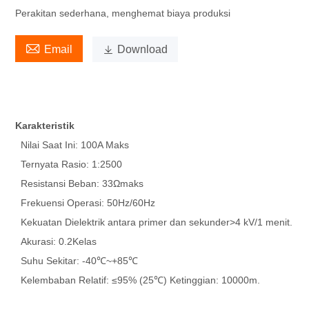
Perakitan sederhana, menghemat biaya produksi

Email

Download
Karakteristik
Nilai Saat Ini: 100A Maks
Ternyata Rasio: 1:2500
Resistansi Beban: 33Ωmaks
Frekuensi Operasi: 50Hz/60Hz
Kekuatan Dielektrik antara primer dan sekunder>4 kV/1 menit.
Akurasi: 0.2Kelas
Suhu Sekitar: -40℃~+85℃
Kelembaban Relatif: ≤95% (25℃) Ketinggian: 10000m.