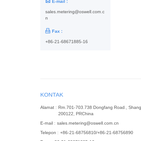

E-mail :
sales.metering@oswell.com.c
n

Fax :
+86-21-68671885-16
KONTAK
Alamat :
Rm.701-703.738 Dongfang Road., Shang
200122, PRChina
E-mail :
sales.metering@oswell.com.cn
Telepon :
+86-21-68756810/+86-21-68756890