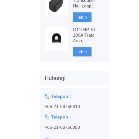
Transduser
Hall Loop
Tertutup,
Pengukuran
lebih
AC, DC
CT104P-B1
100A Trafo
Arus,
Pemantauan &
perlindungan
lebih
Hubungi

Telepon :
+86-21-68756810

Telepon :
+86-21-68756890