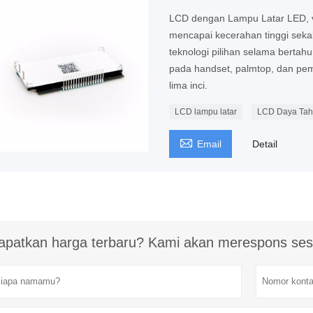
LCD dengan Lampu Latar LED, v
mencapai kecerahan tinggi sekali
teknologi pilihan selama bertah
pada handset, palmtop, dan pem
lima inci.
LCD lampu latar
LCD Daya Tah

Email
Detail
apatkan harga terbaru? Kami akan merespons ses