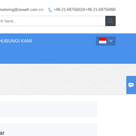
metering@oswell.com.cn
+86-21-68756810/+86-21-68756890


HUBUNGI KAMI


ar