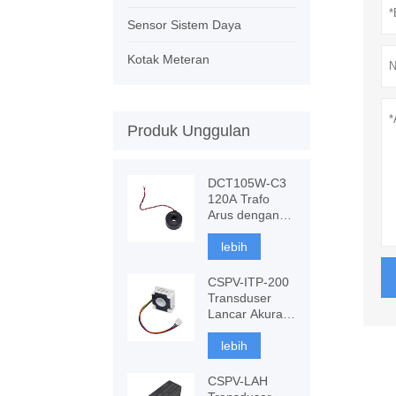
Sensor Sistem Daya
Kotak Meteran
Produk Unggulan
DCT105W-C3
120A Trafo
Arus dengan
Kekebalan DC,
Pengukuran
lebih
CT
CSPV-ITP-200
Transduser
Lancar Akurasi
Tinggi,
Fluxgate
lebih
berbasis
komponen
CSPV-LAH