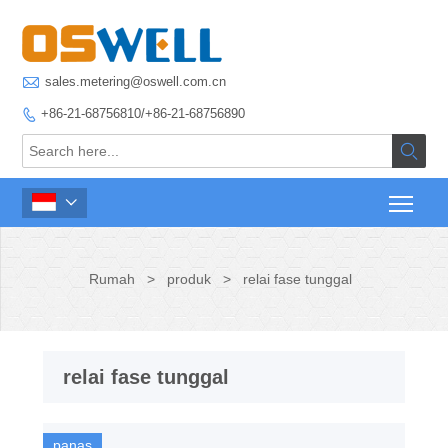

sales.metering@oswell.com.cn
+86-21-68756810/+86-21-68756890



Rumah
>
produk
>
relai fase tunggal
relai fase tunggal
panas