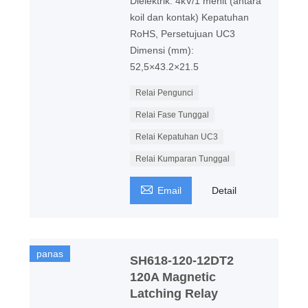
Dielektrik: 4kV/1 menit (antara
koil dan kontak) Kepatuhan
RoHS, Persetujuan UC3
Dimensi (mm):
52,5×43.2×21.5
Relai Pengunci
Relai Fase Tunggal
Relai Kepatuhan UC3
Relai Kumparan Tunggal

Email
Detail
panas
SH618-120-12DT2
120A Magnetic
Latching Relay