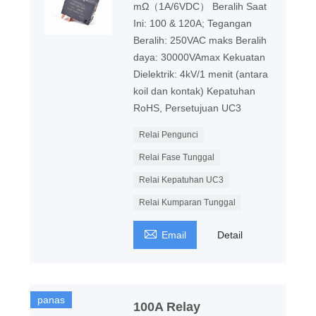
mΩ（1A/6VDC） Beralih Saat
Ini: 100 & 120A; Tegangan
Beralih: 250VAC maks Beralih
daya: 30000VAmax Kekuatan
Dielektrik: 4kV/1 menit (antara
koil dan kontak) Kepatuhan
RoHS, Persetujuan UC3
Relai Pengunci
Relai Fase Tunggal
Relai Kepatuhan UC3
Relai Kumparan Tunggal

Email
Detail
panas
100A Relay