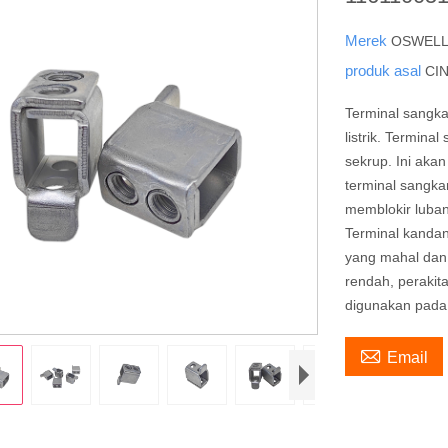
Merek
OSWEL
produk asal
CI
Terminal sangk
listrik. Termina
sekrup. Ini aka
terminal sangka
memblokir luba
Terminal kanda
yang mahal dan 
rendah, peraki
digunakan pada p

Email