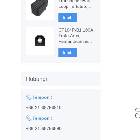
Transduser Hall
Loop Tertutup,
Pengukuran AC,
DC
lebih
CT104P-B1 100A
Trafo Arus,
Pemantauan &
perlindungan
lebih
Hubungi

Telepon :
+86-21-68756810

Telepon :
+86-21-68756890