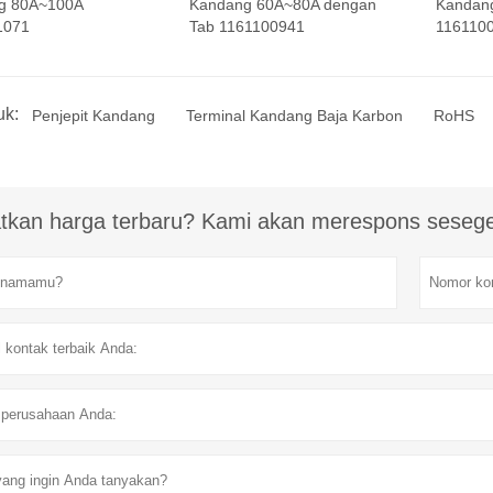
g 80A~100A
Kandang 60A~80A dengan
Kandan
1071
Tab 1161100941
116110
uk:
Penjepit Kandang
Terminal Kandang Baja Karbon
RoHS
tkan harga terbaru? Kami akan merespons sesege