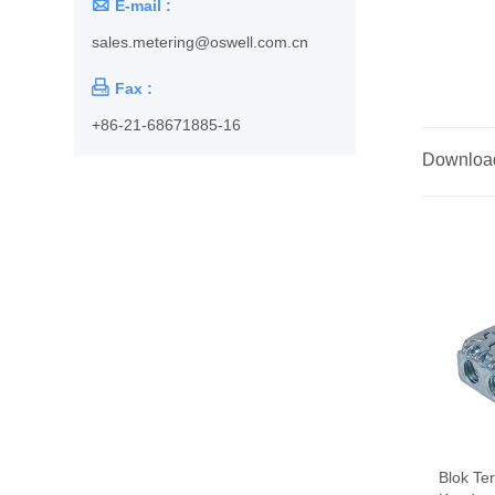

E-mail :
sales.metering@oswell.com.cn

Fax :
+86-21-68671885-16
Downloa
Blok Ter