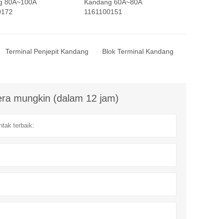
g 80A~100A
Kandang 60A~80A
0172
1161100151
Terminal Penjepit Kandang
Blok Terminal Kandang
ra mungkin (dalam 12 jam)