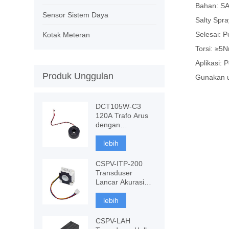
Bahan: S
Sensor Sistem Daya
Salty Spra
Selesai: P
Kotak Meteran
Torsi: ≥5
Aplikasi: 
Produk Unggulan
Gunakan u
DCT105W-C3
120A Trafo Arus
dengan
Kekebalan DC,
Pengukuran CT
lebih
CSPV-ITP-200
Transduser
Lancar Akurasi
Tinggi, Fluxgate
berbasis
lebih
komponen
CSPV-LAH