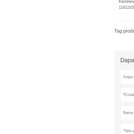
Kandan
116110
Tag prod
Dapa