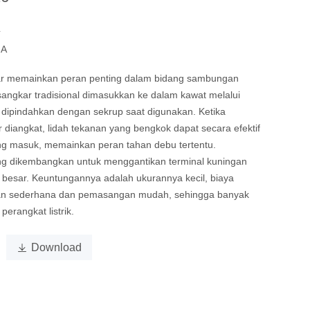
L
NA
ar memainkan peran penting dalam bidang sambungan
l sangkar tradisional dimasukkan ke dalam kawat melalui
n dipindahkan dengan sekrup saat digunakan. Ketika
r diangkat, lidah tekanan yang bengkok dapat secara efektif
ng masuk, memainkan peran tahan debu tertentu.
ng dikembangkan untuk menggantikan terminal kuningan
besar. Keuntungannya adalah ukurannya kecil, biaya
tan sederhana dan pemasangan mudah, sehingga banyak
erangkat listrik.

Download