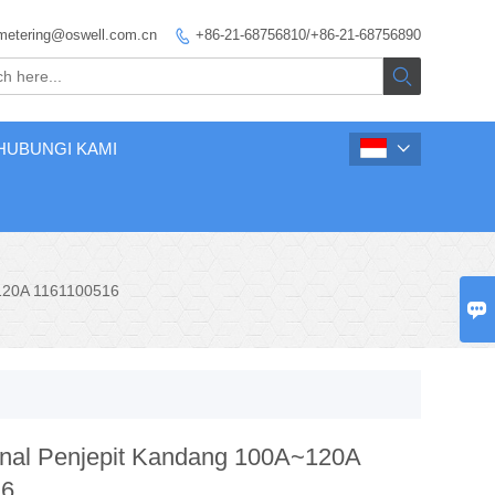
metering@oswell.com.cn
+86-21-68756810/+86-21-68756890


HUBUNGI KAMI

~120A 1161100516

inal Penjepit Kandang 100A~120A
16