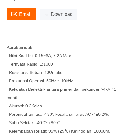

Email

Download
Karakteristik
Nilai Saat Ini: 0.15~6A, 7.2A Max
Ternyata Rasio: 1:1000
Resistansi Beban: 40Ωmaks
Frekuensi Operasi: 50Hz ~ 10kHz
Kekuatan Dielektrik antara primer dan sekunder >4kV / 1
menit.
Akurasi: 0.2Kelas
Perpindahan fasa < 30′, kesalahan arus AC < ±0,2%.
Suhu Sekitar: -40℃~+80℃
Kelembaban Relatif: 95% (25℃) Ketinggian: 10000m.