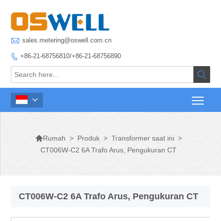

sales.metering@oswell.com.cn
+86-21-68756810/+86-21-68756890




>
Produk
>
Transformer saat ini
>
Rumah
CT006W-C2 6A Trafo Arus, Pengukuran CT
CT006W-C2 6A Trafo Arus, Pengukuran CT