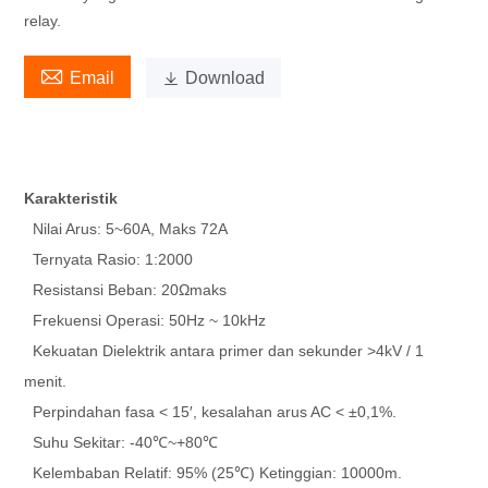
relay.

Email

Download
Karakteristik
Nilai Arus: 5~60A, Maks 72A
Ternyata Rasio: 1:2000
Resistansi Beban: 20Ωmaks
Frekuensi Operasi: 50Hz ~ 10kHz
Kekuatan Dielektrik antara primer dan sekunder >4kV / 1
menit.
Perpindahan fasa < 15′, kesalahan arus AC < ±0,1%.
Suhu Sekitar: -40℃~+80℃
Kelembaban Relatif: 95% (25℃) Ketinggian: 10000m.