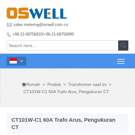

sales.metering@oswell.com.cn
+86-21-68756810/+86-21-68756890




>
Produk
>
Transformer saat ini
>
Rumah
CT101W-C1 60A Trafo Arus, Pengukuran CT
CT101W-C1 60A Trafo Arus, Pengukuran
CT