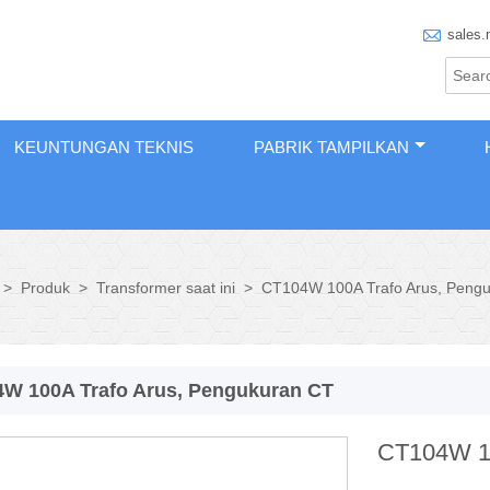

sales.
KEUNTUNGAN TEKNIS
PABRIK TAMPILKAN
>
Produk
>
Transformer saat ini
>
CT104W 100A Trafo Arus, Peng
W 100A Trafo Arus, Pengukuran CT
CT104W 10