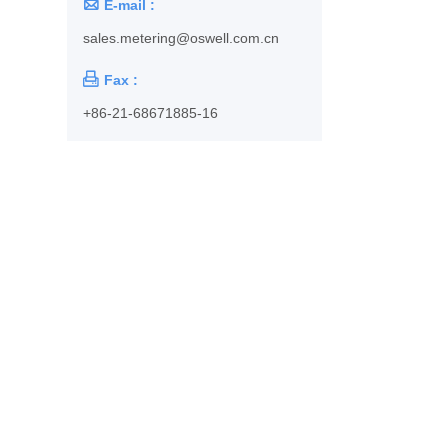

E-mail :
sales.metering@oswell.com.cn

Fax :
+86-21-68671885-16