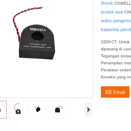
Merek
OSWEL
produk asal
CI
waktu pengiri
kapasitas pas
100A CT, Untuk
dipasang di cas
Tegangan isolas
Penampilan mena
Perakitan sede
Koneksi yang mu

Email