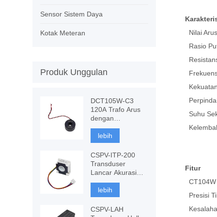
Sensor Sistem Daya
Karakteris
Nilai Aru
Kotak Meteran
Rasio Put
Resistans
Produk Unggulan
Frekuensi
Kekuatan D
Perpindah
DCT105W-C3
120A Trafo Arus
Suhu Sek
dengan
Kekebalan DC,
Kelembaba
Pengukuran CT
lebih
CSPV-ITP-200
Transduser
Fitur
Lancar Akurasi
Tinggi, Fluxgate
CT104W 
berbasis
lebih
Presisi Ti
komponen
Kesalahan
CSPV-LAH