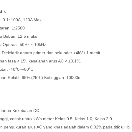
tik
s: 0.1~100A, 120A Max
aran: 1:2500
i Beban: 12,5 maks
 Operasi: 50Hz ~ 10kHz
ielektrik antara primer dan sekunder >4kV / 1 menit.
an fasa < 15′, kesalahan arus AC < ±0,1%.
itar: -40℃~+80℃
n Relatif: 95% (25℃) Ketinggian: 10000m.
tanpa Kekebalan DC
nggi, cocok untuk kWh meter Kelas 0.5, Kelas 1.0, Kelas 2.0.
 pengukuran arus AC yang khas adalah dalam 0,02% pada titik uji lb.