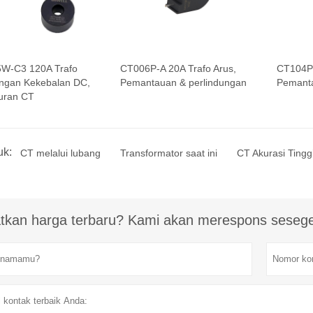
W-C3 120A Trafo
CT006P-A 20A Trafo Arus,
CT104P-
ngan Kekebalan DC,
Pemantauan & perlindungan
Pemanta
uran CT
uk:
CT melalui lubang
Transformator saat ini
CT Akurasi Tingg
tkan harga terbaru? Kami akan merespons sesege