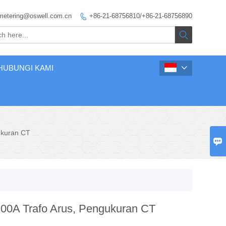
metering@oswell.com.cn
+86-21-68756810/+86-21-68756890


HUBUNGI KAMI

ukuran CT

0A Trafo Arus, Pengukuran CT