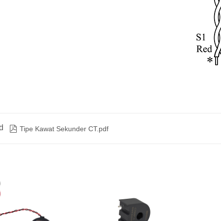
d

Tipe Kawat Sekunder CT.pdf