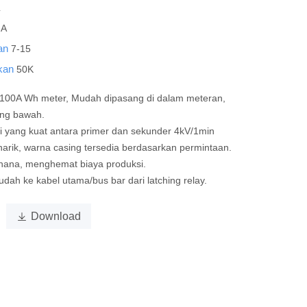
L
NA
man
7-15
okan
50K
 100A Wh meter, Mudah dipasang di dalam meteran,
ing bawah.
i yang kuat antara primer dan sekunder 4kV/1min
rik, warna casing tersedia berdasarkan permintaan.
rhana, menghemat biaya produksi.
dah ke kabel utama/bus bar dari latching relay.

Download