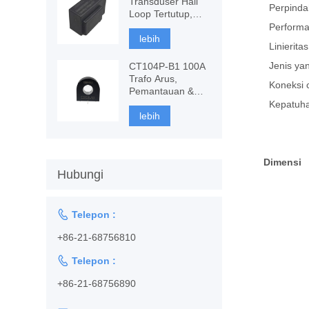
Transduser Hall
Perpindaha
Loop Tertutup,
Pengukuran AC,
Performa 
DC
lebih
Linieritas
Jenis yan
CT104P-B1 100A
Trafo Arus,
Koneksi c
Pemantauan &
perlindungan
Kepatuhan
lebih
Dimensi
Hubungi

Telepon :
+86-21-68756810

Telepon :
+86-21-68756890