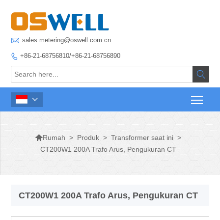

sales.metering@oswell.com.cn
+86-21-68756810/+86-21-68756890




>
Produk
>
Transformer saat ini
>
Rumah
CT200W1 200A Trafo Arus, Pengukuran CT
CT200W1 200A Trafo Arus, Pengukuran CT