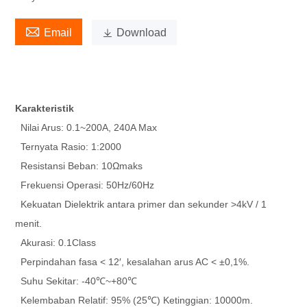

Email

Download
Karakteristik
Nilai Arus: 0.1~200A, 240A Max
Ternyata Rasio: 1:2000
Resistansi Beban: 10Ωmaks
Frekuensi Operasi: 50Hz/60Hz
Kekuatan Dielektrik antara primer dan sekunder >4kV / 1
menit.
Akurasi: 0.1Class
Perpindahan fasa < 12′, kesalahan arus AC < ±0,1%.
Suhu Sekitar: -40℃~+80℃
Kelembaban Relatif: 95% (25℃) Ketinggian: 10000m.