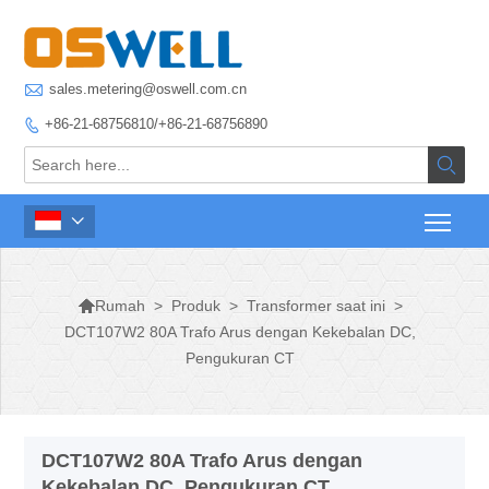

sales.metering@oswell.com.cn
+86-21-68756810/+86-21-68756890




>
Produk
>
Transformer saat ini
>
Rumah
DCT107W2 80A Trafo Arus dengan Kekebalan DC,
Pengukuran CT
DCT107W2 80A Trafo Arus dengan
Kekebalan DC, Pengukuran CT