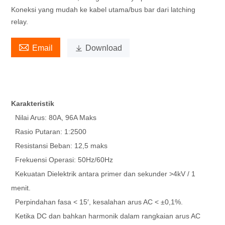
Koneksi yang mudah ke kabel utama/bus bar dari latching
relay.

Email

Download
Karakteristik
Nilai Arus: 80A, 96A Maks
Rasio Putaran: 1:2500
Resistansi Beban: 12,5 maks
Frekuensi Operasi: 50Hz/60Hz
Kekuatan Dielektrik antara primer dan sekunder >4kV / 1
menit.
Perpindahan fasa < 15′, kesalahan arus AC < ±0,1%.
Ketika DC dan bahkan harmonik dalam rangkaian arus AC