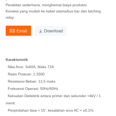
Perakitan sederhana, menghemat biaya produksi.
Koneksi yang mudah ke kabel utama/bus bar dari latching
relay.

Email

Download
Karakteristik
Nilai Arus: 3x60A, Maks 72A
Rasio Putaran: 1:2500
Resistansi Beban: 12,5 maks
Frekuensi Operasi: 50Hz/60Hz
Kekuatan Dielektrik antara primer dan sekunder >4kV / 1
menit.
Perpindahan fasa < 15′, kesalahan arus AC < ±0,1%.