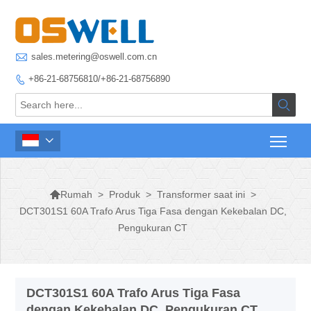

sales.metering@oswell.com.cn
+86-21-68756810/+86-21-68756890




>
Produk
>
Transformer saat ini
>
Rumah
DCT301S1 60A Trafo Arus Tiga Fasa dengan Kekebalan DC,
Pengukuran CT
DCT301S1 60A Trafo Arus Tiga Fasa
dengan Kekebalan DC, Pengukuran CT