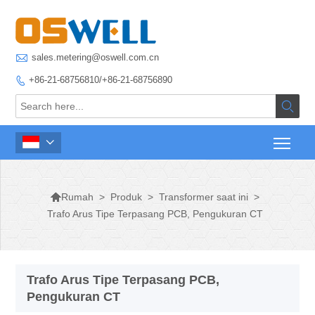

sales.metering@oswell.com.cn
+86-21-68756810/+86-21-68756890




>
Produk
>
Transformer saat ini
>
Rumah
Trafo Arus Tipe Terpasang PCB, Pengukuran CT
Trafo Arus Tipe Terpasang PCB,
Pengukuran CT