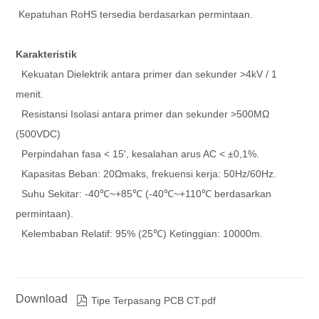
Kepatuhan RoHS tersedia berdasarkan permintaan.
Karakteristik
Kekuatan Dielektrik antara primer dan sekunder >4kV / 1
menit.
Resistansi Isolasi antara primer dan sekunder >500MΩ
(500VDC)
Perpindahan fasa < 15′, kesalahan arus AC < ±0,1%.
Kapasitas Beban: 20Ωmaks, frekuensi kerja: 50Hz/60Hz.
Suhu Sekitar: -40℃~+85℃ (-40℃~+110℃ berdasarkan
permintaan).
Kelembaban Relatif: 95% (25℃) Ketinggian: 10000m.
Download

Tipe Terpasang PCB CT.pdf