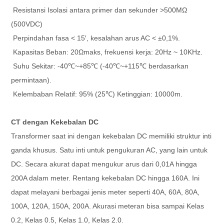
Resistansi Isolasi antara primer dan sekunder >500MΩ
(500VDC)
Perpindahan fasa < 15′, kesalahan arus AC < ±0,1%.
Kapasitas Beban: 20Ωmaks, frekuensi kerja: 20Hz ~ 10KHz.
Suhu Sekitar: -40℃~+85℃ (-40℃~+115℃ berdasarkan
permintaan).
Kelembaban Relatif: 95% (25℃) Ketinggian: 10000m.
CT dengan Kekebalan DC
Transformer saat ini dengan kekebalan DC memiliki struktur inti
ganda khusus. Satu inti untuk pengukuran AC, yang lain untuk
DC. Secara akurat dapat mengukur arus dari 0,01A hingga
200A dalam meter. Rentang kekebalan DC hingga 160A. Ini
dapat melayani berbagai jenis meter seperti 40A, 60A, 80A,
100A, 120A, 150A, 200A. Akurasi meteran bisa sampai Kelas
0.2, Kelas 0.5, Kelas 1.0, Kelas 2.0.