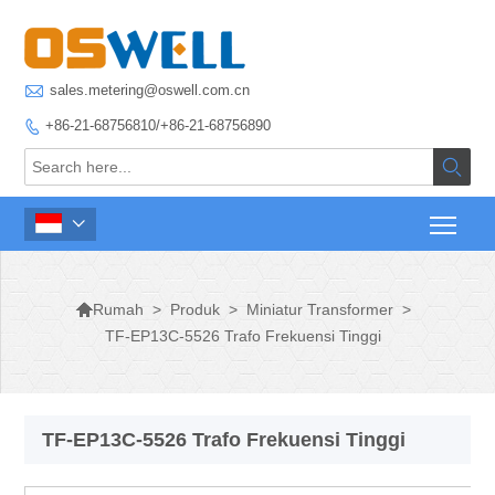

sales.metering@oswell.com.cn
+86-21-68756810/+86-21-68756890




>
Produk
>
Miniatur Transformer
>
Rumah
TF-EP13C-5526 Trafo Frekuensi Tinggi
TF-EP13C-5526 Trafo Frekuensi Tinggi