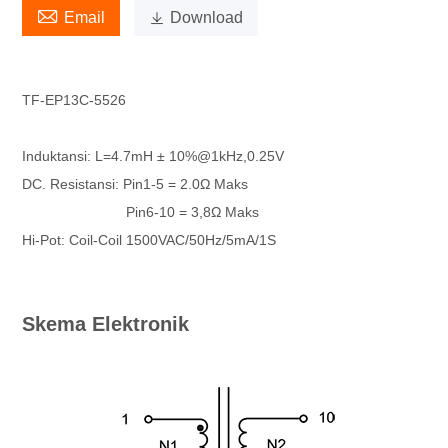

Email

Download
TF-EP13C-5526
Induktansi: L=4.7mH ± 10%@1kHz,0.25V
DC. Resistansi: Pin1-5 = 2.0Ω Maks
Pin6-10 = 3,8Ω Maks
Hi-Pot: Coil-Coil 1500VAC/50Hz/5mA/1S
Skema Elektronik