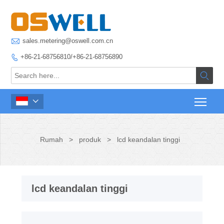

sales.metering@oswell.com.cn
+86-21-68756810/+86-21-68756890



Rumah
>
produk
>
lcd keandalan tinggi
lcd keandalan tinggi