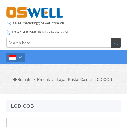

sales.metering@oswell.com.cn
+86-21-68756810/+86-21-68756890




>
Produk
>
Layar Kristal Cair
>
LCD COB
Rumah
LCD COB